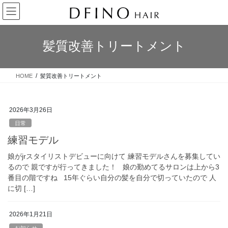
コ
ナ
ン
ビ
テ
ゲ
ン
ー
髪質改善トリートメント
ツ
シ
へ
ョ
ス
ン
HOME
髪質改善トリートメント
キ
に
ッ
移
プ
動
2026年3月26日
日常
練習モデル
娘がjrスタイリストデビューに向けて 練習モデルさんを募集してい
るので 親ですが行ってきました！ 娘の勤めてるサロンは上から3
番目の階ですね 15年ぐらい自分の髪を自分で切っていたので 人
に切 […]
2026年1月21日
お知らせ