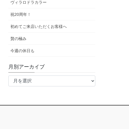
ヴィラロドラカラー
祝20周年！
初めてご来店いただくお客様へ
贅の極み
今週の休日も
月別アーカイブ
月
別
ア
ー
カ
イ
ブ