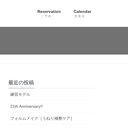
Reservation
Calendar
ご 予 約
営 業 日
最近の投稿
練習モデル
21th Anniversary!!
フォルムメイク［うねり補整ケア］