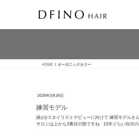
コ
ナ
ン
ビ
テ
ゲ
ン
ー
ツ
シ
へ
ョ
ス
ン
キ
に
ッ
移
HOME
オーガニックカラー
プ
動
2026年3月26日
練習モデル
娘がjrスタイリストデビューに向けて 練習モデルさ
サロンは上から3番目の階ですね 15年ぐらい自分の髪