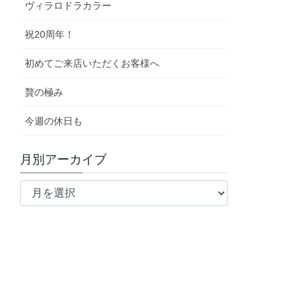
ヴィラロドラカラー
祝20周年！
初めてご来店いただくお客様へ
贅の極み
今週の休日も
月別アーカイブ
月
別
ア
ー
カ
イ
ブ