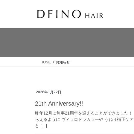
コ
ナ
ン
ビ
テ
ゲ
ン
ー
ツ
シ
へ
ョ
ス
ン
キ
に
ッ
移
HOME
お知らせ
プ
動
2026年1月22日
21th Anniversary!!
昨年12月に無事21周年を迎えることができました！
らえるように ヴィラロドラカラーや うねり補正ケ
と […]