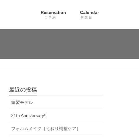
Reservation
Calendar
ご 予 約
営 業 日
最近の投稿
練習モデル
21th Anniversary!!
フォルムメイク［うねり補整ケア］